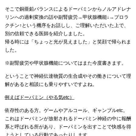
そこで銅亜鉛バランスによるドーパミンからノルアドレナ
リンへの過剰変換の話や副腎疲労→甲状腺機能↓→プロラ
クチン↑という機序をお話しし、ご理解いただいた上で、
別の信頼できる医師を紹介しました。
帰る時には「ちょっと光が見えました」と笑顔で帰られま
した。
※副腎疲労や甲状腺機能についてはまた今度書きます。
ということで神経伝達物質の生合成やその働きについて理
解があると相談にも乗りやすいですよね。
例えばドーパミン（やる気etc）
依存性のある方。ゲームやアルコール、ギャンブルetc。
これはドーパミンが放射されるドーパミン神経の中に報酬
系と呼ばれる所があり、ドーパミンを出すことで快感を得
ようとしている行動であったりします。