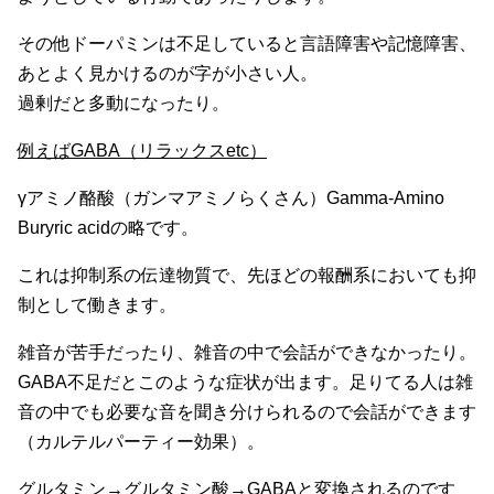
その他ドーパミンは不足していると言語障害や記憶障害、
あとよく見かけるのが字が小さい人。
過剰だと多動になったり。
例えばGABA（リラックスetc）
γアミノ酪酸（ガンマアミノらくさん）Gamma-Amino
Buryric acidの略です。
これは抑制系の伝達物質で、先ほどの報酬系においても抑
制として働きます。
雑音が苦手だったり、雑音の中で会話ができなかったり。
GABA不足だとこのような症状が出ます。足りてる人は雑
音の中でも必要な音を聞き分けられるので会話ができます
（カルテルパーティー効果）。
グルタミン→グルタミン酸→GABAと変換されるのです