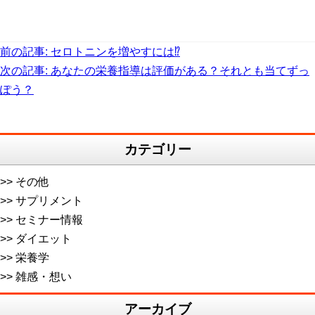
前の記事:
セロトニンを増やすには⁉︎
投
次の記事:
あなたの栄養指導は評価がある？それとも当てずっ
稿
ぽう？
ナ
ビ
カテゴリー
ゲ
ー
その他
シ
サプリメント
セミナー情報
ョ
ダイエット
ン
栄養学
雑感・想い
アーカイブ