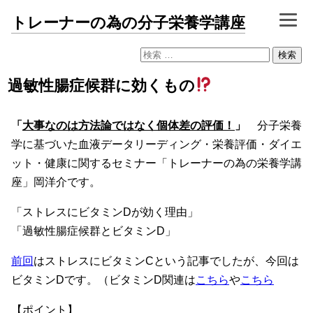
トレーナーの為の分子栄養学講座
検
索:
過敏性腸症候群に効くもの
「
大事なのは方法論ではなく個体差の評価！
」
分子栄養
学に基づいた血液データリーディング・栄養評価・ダイエ
ット・健康に関するセミナー「トレーナーの為の栄養学講
座」岡洋介です。
「ストレスにビタミンDが効く理由」
「過敏性腸症候群とビタミンD」
前回
はストレスにビタミンCという記事でしたが、今回は
ビタミンDです。（ビタミンD関連は
こちら
や
こちら
【
ポイント
】