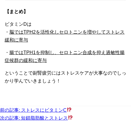
【まとめ】
ビタミンDは
・
脳ではTPH2を活性化しセロトニンを増やしてストレス
緩和に寄与
・
腸ではTPH1を抑制し、セロトニン合成を抑え過敏性腸
症候群の緩和に寄与
ということで副腎疲労にはストレスケアが大事なのでしっ
かり学んでいきましょう！
前の記事:
ストレスにビタミンC
投
次の記事:
短鎖脂肪酸とストレス
稿